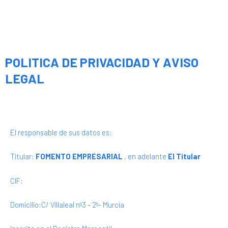
POLITICA DE PRIVACIDAD Y AVISO
LEGAL
QUIÉN ES EL RESPONSABLE DEL TRATAMIENTO DE SUS
DATOS?
El responsable de sus datos es:
Titular:
FOMENTO EMPRESARIAL
, en adelante
El Titular
CIF:
Domicilio:
C/ Villaleal nº3 – 2º- Murcia