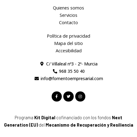
Quienes somos
Servicios
Contacto
Política de privacidad
Mapa del sitio
Accesibilidad
C/ Villaleal nº3 - 2º- Murcia
968 35 50 40
info@fomentoempresarial.com
F
T
I
a
w
n
c
i
s
e
t
t
b
t
a
o
e
g
o
r
r
Programa
Kit Digital
cofinanciado con los fondos
Next
k
a
-
m
Generation (EU)
del
Mecanismo de Recuperación y Resiliencia
f